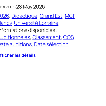
28 May 2026
s à jour le :
2026
, 
Didactique
, 
Grand Est
, 
MCF
, 
Nancy
, 
Université Lorraine
nformations disponibles :
uditionné·es
, 
Classement
, 
COS
, 
ate auditions
, 
Date sélection
fficher les détails