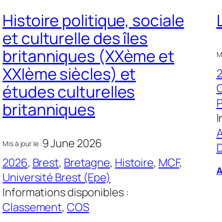
Histoire politique, sociale
et culturelle des îles
britanniques (XXème et
Mi
XXIème siècles) et
O
études culturelles
P
britanniques
I
A
9 June 2026
Mis à jour le :
D
2026
, 
Brest
, 
Bretagne
, 
Histoire
, 
MCF
, 
A
Université Brest (Epe)
Informations disponibles :
Classement
, 
COS