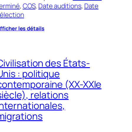
erminé
, 
COS
, 
Date auditions
, 
Date
élection
fficher les détails
Civilisation des États-
Unis : politique
contemporaine (XX-XXIe
siècle), relations
internationales,
migrations