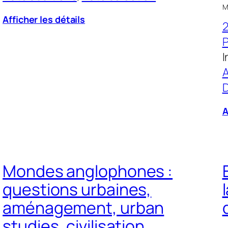
Mi
Afficher les détails
P
I
A
D
A
Mondes anglophones :
questions urbaines,
aménagement, urban
studies, civilisation