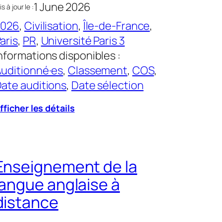
1 June 2026
s à jour le :
2026
, 
Civilisation
, 
Île-de-France
, 
aris
, 
PR
, 
Université Paris 3
nformations disponibles :
uditionné·es
, 
Classement
, 
COS
, 
ate auditions
, 
Date sélection
fficher les détails
Enseignement de la
langue anglaise à
distance