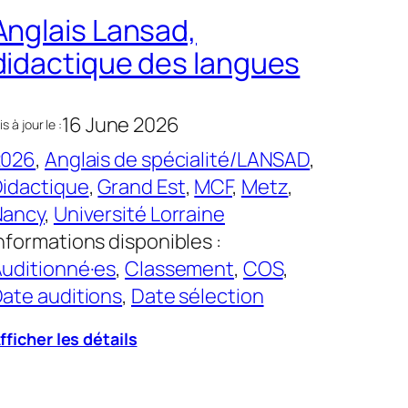
Anglais Lansad,
didactique des langues
16 June 2026
s à jour le :
2026
, 
Anglais de spécialité/LANSAD
, 
idactique
, 
Grand Est
, 
MCF
, 
Metz
, 
Nancy
, 
Université Lorraine
nformations disponibles :
uditionné·es
, 
Classement
, 
COS
, 
ate auditions
, 
Date sélection
fficher les détails