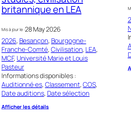
britannique en LEA
Mi
28 May 2026
Mis à jour le :
I
2026
, 
Besançon
, 
Bourgogne-
A
Franche-Comté
, 
Civilisation
, 
LEA
, 
D
MCF
, 
Université Marie et Louis
Pasteur
A
Informations disponibles :
Auditionné·es
, 
Classement
, 
COS
, 
Date auditions
, 
Date sélection
Afficher les détails