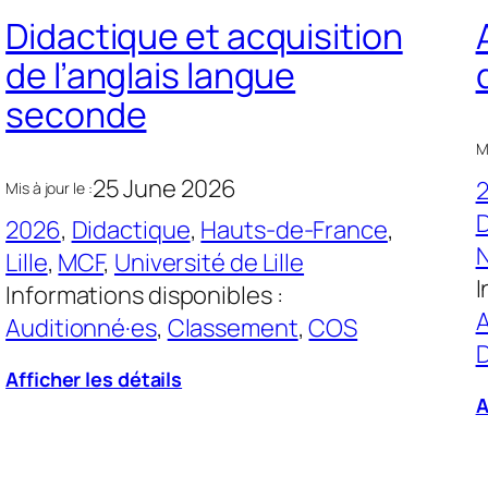
Didactique et acquisition
de l’anglais langue
seconde
Mi
25 June 2026
Mis à jour le :
D
2026
, 
Didactique
, 
Hauts-de-France
, 
Lille
, 
MCF
, 
Université de Lille
I
Informations disponibles :
A
Auditionné·es
, 
Classement
, 
COS
D
Afficher les détails
A