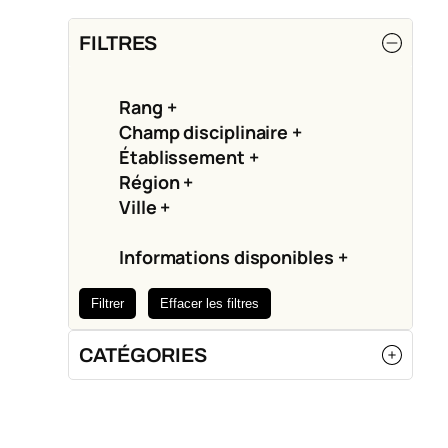
e
a
FILTRES
r
c
Rang
+
h
Champ disciplinaire
+
Établissement
+
Région
+
Ville
+
Informations disponibles
+
Filtrer
Effacer les filtres
CATÉGORIES