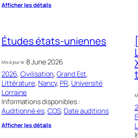
Afficher les détails
Études états-uniennes
8 June 2026
Mis à jour le :
2026
, 
Civilisation
, 
Grand Est
, 
Littérature
, 
Nancy
, 
PR
, 
Université
Lorraine
Mi
Informations disponibles :
Auditionné·es
, 
COS
, 
Date auditions
P
L
Afficher les détails
I