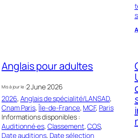
t
s
A
Anglais pour adultes
2 June 2026
Mis à jour le :
2026
, 
Anglais de spécialité/LANSAD
, 
Cnam Paris
, 
Île-de-France
, 
MCF
, 
Paris
Informations disponibles :
Auditionné·es
, 
Classement
, 
COS
, 
Date auditions
, 
Date sélection