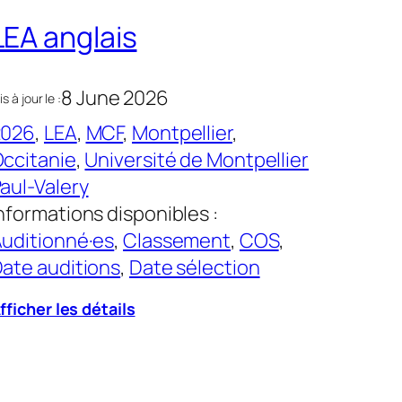
LEA anglais
8 June 2026
s à jour le :
2026
, 
LEA
, 
MCF
, 
Montpellier
, 
ccitanie
, 
Université de Montpellier
aul-Valery
nformations disponibles :
uditionné·es
, 
Classement
, 
COS
, 
ate auditions
, 
Date sélection
fficher les détails