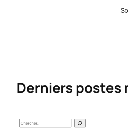
So
Derniers postes 
S