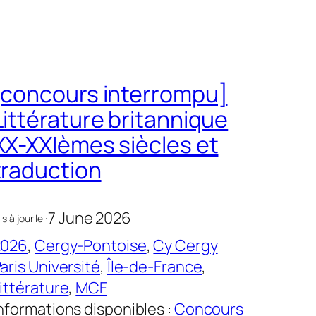
[concours interrompu]
Littérature britannique
XX-XXIèmes siècles et
traduction
7 June 2026
s à jour le :
2026
, 
Cergy-Pontoise
, 
Cy Cergy
aris Université
, 
Île-de-France
, 
ittérature
, 
MCF
nformations disponibles :
Concours