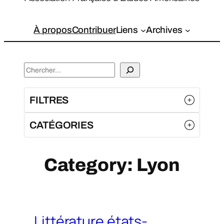
À propos
Contribuer
Liens
Archives
S
e
a
FILTRES
r
c
CATÉGORIES
h
Category:
Lyon
Littérature états-