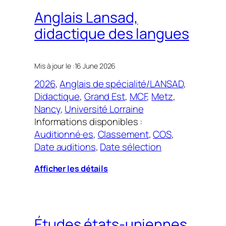
Anglais Lansad,
didactique des langues
Mis à jour le :
16 June 2026
2026
, 
Anglais de spécialité/LANSAD
, 
Didactique
, 
Grand Est
, 
MCF
, 
Metz
, 
Nancy
, 
Université Lorraine
Informations disponibles :
Auditionné·es
, 
Classement
, 
COS
, 
Date auditions
, 
Date sélection
Afficher les détails
Études états-uniennes