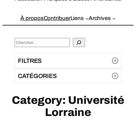
À propos
Contribuer
Liens
Archives
S
e
a
FILTRES
r
c
CATÉGORIES
h
Category:
Université
Lorraine