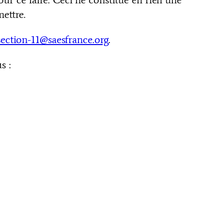
ettre.
section-11@saesfrance.org
.
s :