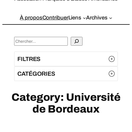
À propos
Contribuer
Liens
Archives
S
e
a
FILTRES
r
c
CATÉGORIES
h
Category:
Université
de Bordeaux