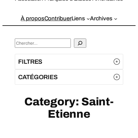
À propos
Contribuer
Liens
Archives
S
e
a
FILTRES
r
c
CATÉGORIES
h
Category:
Saint-
Etienne