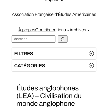
Association Française d’Études Américaines
À propos
Contribuer
Liens
Archives
S
e
a
FILTRES
r
c
CATÉGORIES
h
Études anglophones
(LEA) – Civilisation du
monde anglophone