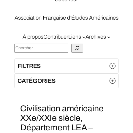
Association Française d’Études Américaines
À propos
Contribuer
Liens
Archives
S
e
a
FILTRES
r
c
CATÉGORIES
h
Civilisation américaine
XXe/XXIe siècle,
Département LEA –