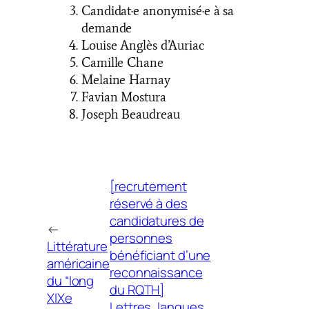
Candidat·e anonymisé·e à sa
demande
Louise Anglès d’Auriac
Camille Chane
Melaine Harnay
Favian Mostura
Joseph Beaudreau
[recrutement
réservé à des
candidatures de
←
personnes
Littérature
bénéficiant d’une
américaine
reconnaissance
du “long
du RQTH]
XIXe
Lettres, langues