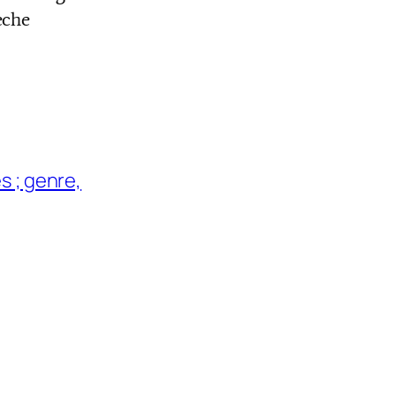
èche
s ; genre,