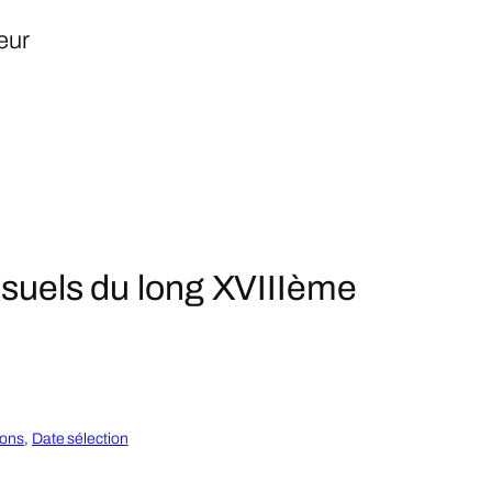
eur
visuels du long XVIIIème
ions
, 
Date sélection