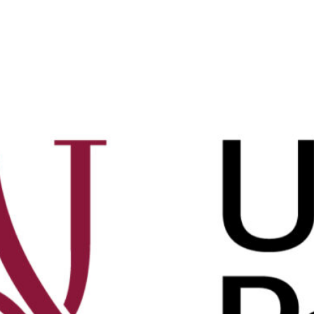
60527
e(s) :
Littérature
sité Paris Cité
e
ature :
3 avril 2026