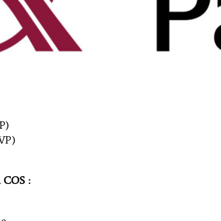
éunion :
24 avril 2026
8 mai 2026
 COS :
rd
P)
(VP)
 COS :
le