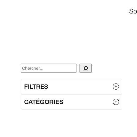
So
S
e
a
FILTRES
r
CATÉGORIES
c
h