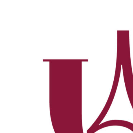
Référence Odyssée :
2
Rang :
PR
Champ(s) disciplinair
Établissement :
Univer
Ville :
Paris
Région :
Île-de-Franc
Fiche Odyssée
Fiche PDF
Date limite de candid