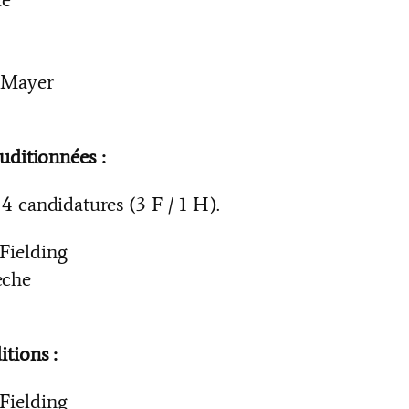
 Mayer
uditionnées :
4 candidatures (3 F / 1 H).
Fielding
èche
tions :
Fielding