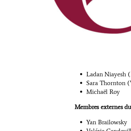
Date de la première r
Date des auditions :
1
Membres internes du
Catherine Berna
Ariane Hudelet
Ladan Niayesh (
Sara Thornton 
Michaël Roy
Membres externes du
Yan Brailowsky
Valérie Capdevil