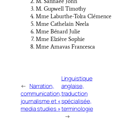
M. Sannaee John
M. Gupwell Timothy
Mme Laburthe-Tolra Clémence
Mme Cathelain Neela
Mme Bénard Julie
Mme Elzière Sophie
Mme Arnavas Francesca
Linguistique
←
Narration,
anglaise,
communication,
traduction
journalisme et «
spécialisée,
media studies »
terminologie
→