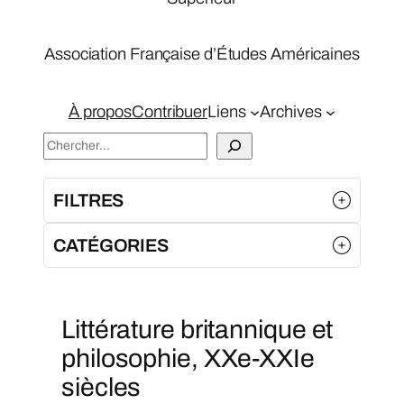
Association Française d’Études Américaines
À propos
Contribuer
Liens
Archives
S
e
a
FILTRES
r
c
CATÉGORIES
h
Littérature britannique et
philosophie, XXe-XXIe
siècles