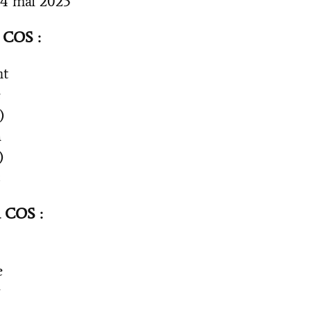
4 mai 2025
 COS :
nt
e
)
a
)
z
 COS :
e
y