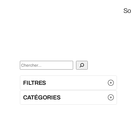
So
S
e
a
FILTRES
r
CATÉGORIES
c
h