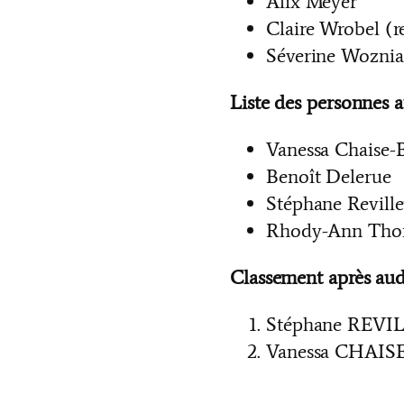
Alix Meyer
Claire Wrobel (
Séverine Wozni
Liste des personnes a
Vanessa Chaise-
Benoît Delerue
Stéphane Reville
Rhody-Ann Tho
Classement après audi
Stéphane REVI
Vanessa CHAI