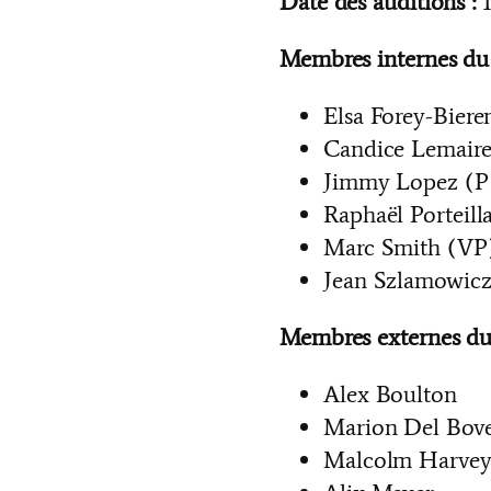
Date des auditions :
1
Membres internes du
Elsa Forey-Biere
Candice Lemair
Jimmy Lopez (P
Raphaël Porteill
Marc Smith (VP
Jean Szlamowic
Membres externes du
Alex Boulton
Marion Del Bov
Malcolm Harve