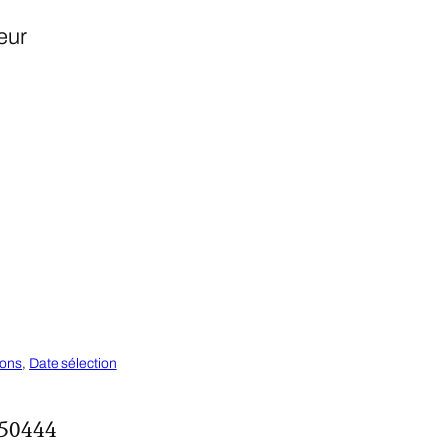
eur
ions
, 
Date sélection
50444