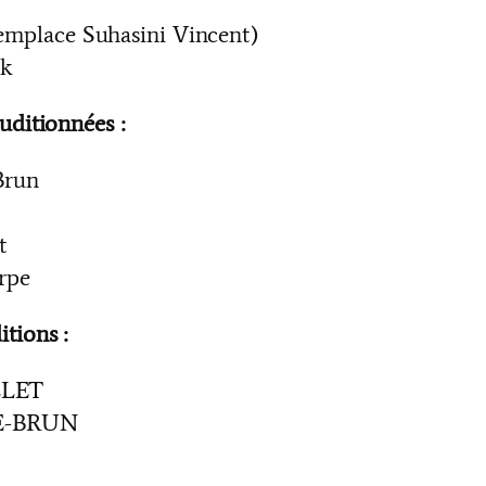
remplace Suhasini Vincent)
ak
uditionnées :
Brun
t
rpe
tions :
LLET
SE-BRUN