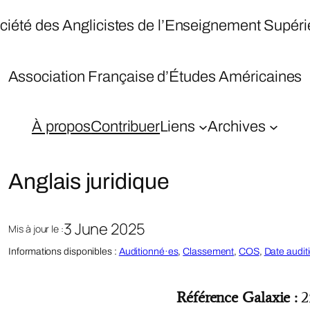
ciété des Anglicistes de l’Enseignement Supéri
Association Française d’Études Américaines
À propos
Contribuer
Liens
Archives
Anglais juridique
3 June 2025
Mis à jour le :
Informations disponibles :
Auditionné·es
, 
Classement
, 
COS
, 
Date audit
Référence Galaxie :
2